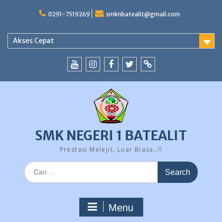
Skip
to
0291-7519269
smknbatealit@gmail.com
content
Akses Cepat
YouTube
instagram
Facebook
Twitter
tiktok
SMK NEGERI 1 BATEALIT
Prestasi Melejit, Luar Biasa..!!
Search
for:
Menu