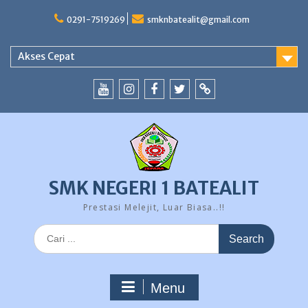
Skip
to
0291-7519269
smknbatealit@gmail.com
content
Akses Cepat
YouTube
instagram
Facebook
Twitter
tiktok
SMK NEGERI 1 BATEALIT
Prestasi Melejit, Luar Biasa..!!
Search
for:
Menu