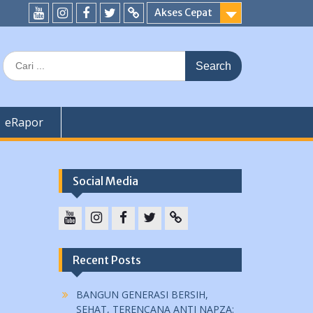
Akses Cepat
YouTube
instagram
Facebook
Twitter
tiktok
Search
for:
eRapor
Social Media
YouTube
instagram
Facebook
Twitter
tiktok
Recent Posts
BANGUN GENERASI BERSIH,
SEHAT, TERENCANA ANTI NAPZA: