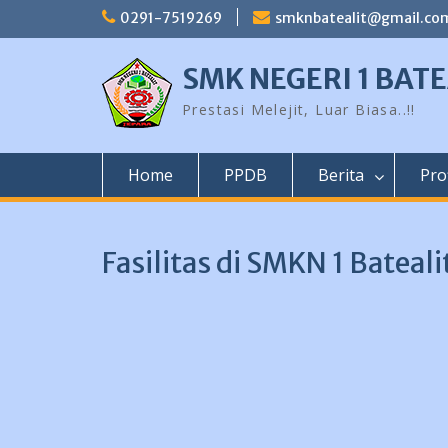
Skip
0291-7519269
smknbatealit@gmail.co
to
content
SMK NEGERI 1 BATE
Prestasi Melejit, Luar Biasa..!!
Home
PPDB
Berita
Prof
Fasilitas di SMKN 1 Bateali