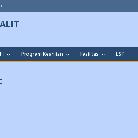
m
ALIT
il
Program Keahlian
Fasilitas
LSP
t