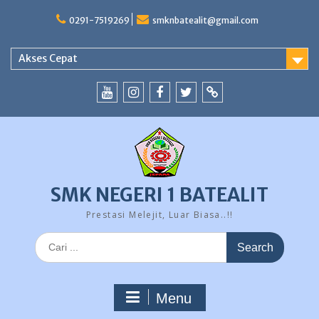
Skip
to
0291-7519269
smknbatealit@gmail.com
content
Akses Cepat
YouTube
instagram
Facebook
Twitter
tiktok
SMK NEGERI 1 BATEALIT
Prestasi Melejit, Luar Biasa..!!
Search
for:
Menu