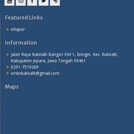
YouTube
instagram
Facebook
Twitter
tiktok
Featured Links
eRapor
Information
Jalan Raya Batealit-Bangsri KM 1, Bringin, Kec. Batealit,
Kabupaten Jepara, Jawa Tengah 59461
0291-7519269
smknbatealit@gmail.com
Maps