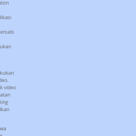
nton
ikasi
enulis
tukan
akukan
deo.
k video
uatan
king
lkan
swa
n