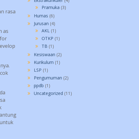
Ekstrakurikuler
(4)
Pramuka
(3)
an rasa
Humas
(6)
Jurusan
(4)
n as
AKL
(1)
for
OTKP
(1)
develop
TB
(1)
Kesiswaan
(2)
Kurikulum
(1)
nya.
LSP
(1)
ocok
Pengumuman
(2)
ppdb
(1)
ada
Uncategorized
(11)
asa
k
gantung
untuk