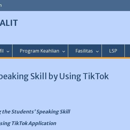
m
ALIT
il
Program Keahlian
Fasilitas
LSP
peaking Skill by Using TikTok
 the Students’ Speaking Skill
sing TikTok Application