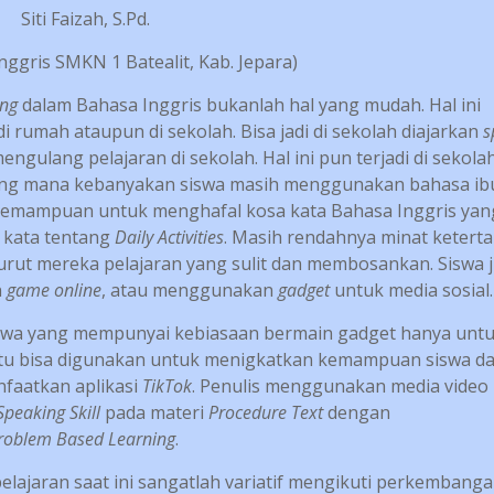
Siti Faizah, S.Pd.
nggris SMKN 1 Batealit, Kab. Jepara)
ing
dalam Bahasa Inggris bukanlah hal yang mudah. Hal ini
 rumah ataupun di sekolah. Bisa jadi di sekolah diajarkan
s
ngulang pelajaran di sekolah. Hal ini pun terjadi di sekola
 yang mana kebanyakan siswa masih menggunakan bahasa ibu
 kemampuan untuk menghafal kosa kata Bahasa Inggris yan
a kata tentang
Daily Activities
. Masih rendahnya minat keterta
urut mereka pelajaran yang sulit dan membosankan. Siswa 
n
game online
, atau menggunakan
gadget
untuk media sosial.
siswa yang mempunyai kebiasaan bermain gadget hanya unt
tu bisa digunakan untuk menigkatkan kemampuan siswa d
nfaatkan aplikasi
TikTok
. Penulis menggunakan media video
Speaking Skill
pada materi
Procedure Text
dengan
roblem Based Learning
.
elajaran saat ini sangatlah variatif mengikuti perkembang