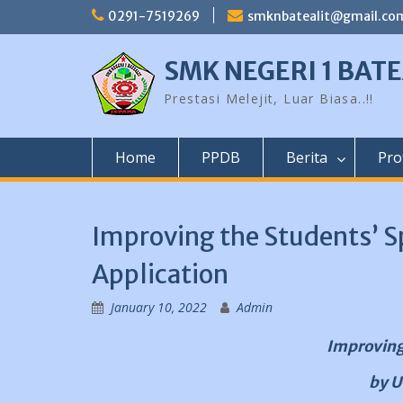
Skip
0291-7519269
smknbatealit@gmail.co
to
content
SMK NEGERI 1 BATE
Prestasi Melejit, Luar Biasa..!!
Home
PPDB
Berita
Prof
Improving the Students’ S
Application
January 10, 2022
Admin
Improving
by U