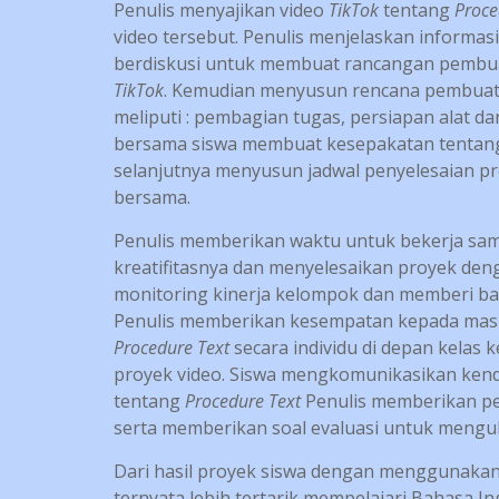
Penulis menyajikan video
TikTok
tentang
Proce
video tersebut. Penulis menjelaskan informa
berdiskusi untuk membuat rancangan pembu
TikTok
. Kemudian menyusun rencana pembuat
meliputi : pembagian tugas, persiapan alat d
bersama siswa membuat kesepakatan tentan
selanjutnya menyusun jadwal penyelesaian p
bersama.
Penulis memberikan waktu untuk bekerja sa
kreatifitasnya dan menyelesaikan proyek den
monitoring kinerja kelompok dan memberi ba
Penulis memberikan kesempatan kepada masi
Procedure Text
secara individu di depan kela
proyek video. Siswa mengkomunikasikan kend
tentang
Procedure Text
Penulis memberikan pe
serta memberikan soal evaluasi untuk men
Dari hasil proyek siswa dengan menggunaka
ternyata lebih tertarik mempelajari Bahasa