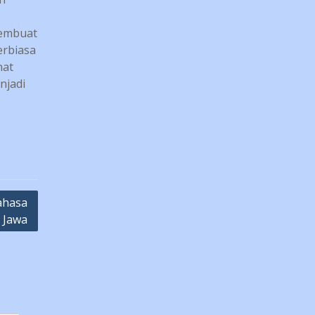
membuat
erbiasa
nat
njadi
ahasa
Jawa