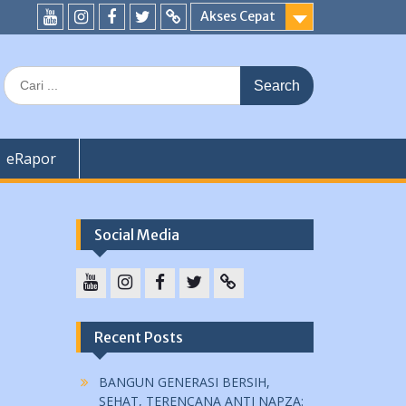
Akses Cepat
YouTube
instagram
Facebook
Twitter
tiktok
Search
for:
eRapor
Social Media
YouTube
instagram
Facebook
Twitter
tiktok
Recent Posts
BANGUN GENERASI BERSIH,
SEHAT, TERENCANA ANTI NAPZA: