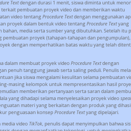
dure Text
dengan durasi 1 menit, siswa diminta untuk meno
si terkait pembuatan proyek video dan memberikan waktu
atan video tentang
Procedure Text
dengan menggunakan apl
an proyek dalam bentuk video tentang
Procedure Text
yang
an bahan, media serta sumber yang dibutuhkan. Setelah itu p
g pembuatan proyek (tahapan-tahapan dan pengumpulan),
royek dengan memperhatikan batas waktu yang telah diten
ma dalam membuat proyek video
Procedure Text
dengan
gan penuh tanggung jawab serta saling peduli. Penulis mel
ntuan jika siswa mengalami kesulitan selama pembuatan vi
ng-masing kelompok untuk mempresentasikan hasil proye
s kemudian memberikan pertanyaan serta saran dalam pemb
ala yang dihadapi selama menyelesaikan proyek video
spea
nguatan materi yang berkaitan dengan produk yang dihasi
gukur penguasaan konsep
Procedure Text
yang dipelajari.
n media video
TikTok
, penulis dapat menyimpulkan bahwa si
 Inggris dengan memanfaatkan teknologi untuk meningkatka