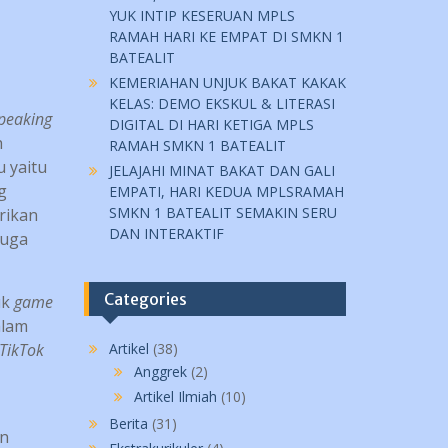
YUK INTIP KESERUAN MPLS
RAMAH HARI KE EMPAT DI SMKN 1
BATEALIT
KEMERIAHAN UNJUK BAKAT KAKAK
KELAS: DEMO EKSKUL & LITERASI
peaking
DIGITAL DI HARI KETIGA MPLS
h
RAMAH SMKN 1 BATEALIT
 yaitu
JELAJAHI MINAT BAKAT DAN GALI
g
EMPATI, HARI KEDUA MPLSRAMAH
SMKN 1 BATEALIT SEMAKIN SERU
rikan
DAN INTERAKTIF
juga
Categories
uk
game
alam
TikTok
Artikel
(38)
Anggrek
(2)
Artikel Ilmiah
(10)
Berita
(31)
an