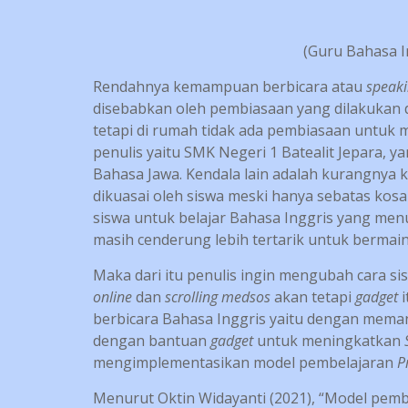
(Guru Bahasa I
Rendahnya kemampuan berbicara atau
speak
disebabkan oleh pembiasaan yang dilakukan di
tetapi di rumah tidak ada pembiasaan untuk me
penulis yaitu SMK Negeri 1 Batealit Jepara,
Bahasa Jawa. Kendala lain adalah kurangnya
dikuasai oleh siswa meski hanya sebatas kos
siswa untuk belajar Bahasa Inggris yang men
masih cenderung lebih tertarik untuk bermai
Maka dari itu penulis ingin mengubah cara 
online
dan
scrolling medsos
akan tetapi
gadget
i
berbicara Bahasa Inggris yaitu dengan mema
dengan bantuan
gadget
untuk meningkatkan
mengimplementasikan model pembelajaran
P
Menurut Oktin Widayanti (2021), “Model pemb