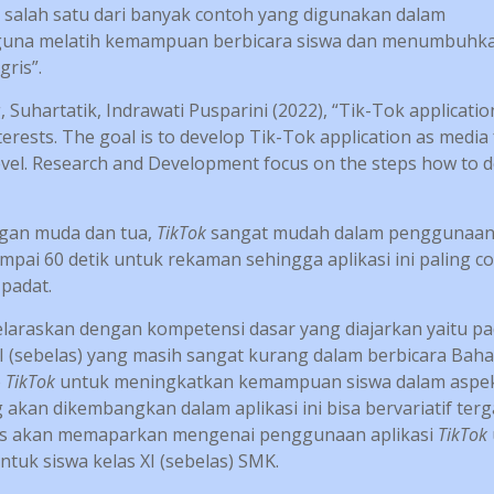
 salah satu dari banyak contoh yang digunakan dalam
a guna melatih kemampuan berbicara siswa dan menumbuhk
gris”.
g, Suhartatik, Indrawati Pusparini (2022), “Tik-Tok applicatio
terests. The goal is to develop Tik-Tok application as media 
level. Research and Development focus on the steps how to 
ngan muda dan tua,
TikTok
sangat mudah dalam penggunaan
sampai 60 detik untuk rekaman sehingga aplikasi ini paling c
 padat.
elaraskan dengan kompetensi dasar yang diajarkan yaitu p
 (sebelas) yang masih sangat kurang dalam berbicara Bah
o
TikTok
untuk meningkatkan kemampuan siswa dalam aspe
 akan dikembangkan dalam aplikasi ini bisa bervariatif ter
ulis akan memaparkan mengenai penggunaan aplikasi
TikTok
ntuk siswa kelas XI (sebelas) SMK.