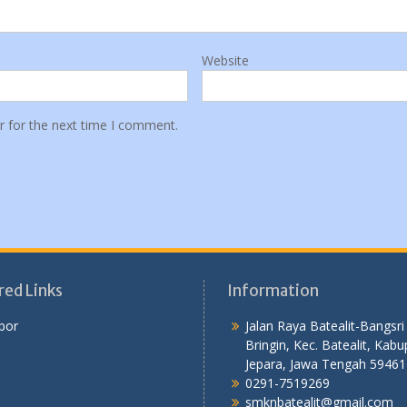
Website
r for the next time I comment.
red Links
Information
por
Jalan Raya Batealit-Bangsri
Bringin, Kec. Batealit, Kab
Jepara, Jawa Tengah 59461
0291-7519269
smknbatealit@gmail.com