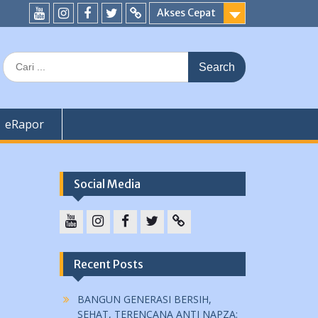
Akses Cepat
YouTube
instagram
Facebook
Twitter
tiktok
Search
for:
eRapor
Social Media
YouTube
instagram
Facebook
Twitter
tiktok
Recent Posts
BANGUN GENERASI BERSIH,
SEHAT, TERENCANA ANTI NAPZA: