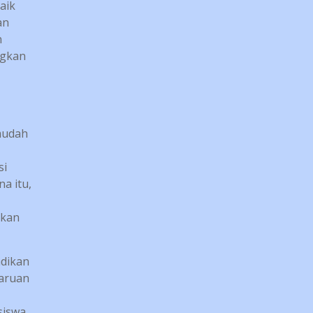
aik
an
n
ngkan
mudah
si
na itu,
rkan
adikan
haruan
iswa.