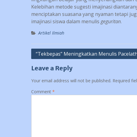
Kelebihan metode sugesti imajinasi diantara
menciptakan suasana yang nyaman tetapi j
imajinasi siswa dalam menulis
geguritan
.
Artikel Ilmiah
Post
“Tekbepas” Meningkatkan Menulis Pacelat
navigation
Leave a Reply
Your email address will not be published.
Required fi
Comment
*