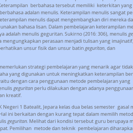
Keterampilan berbahasa tersebut memiliki keterkitan yang
n berbahasa adalan menulis. Keterampilan menulis sangat pe
eterampilan menulis dapat mengembangkan diri mereka d
nakan bahasa lisan. Dalam pembelajaran keterampilan me
a adalah menulis geguritan. Sukirno (2016: 306), menulis
ge
 mengungkapkan perasaan menjadi tulisan yang imajinatif
rhatikan unsur fisik dan unsur batin
geguritan
, dan
emerlukan strategi pembelajaran yang menarik agar tidak
ha yang digunakan untuk meningkatkan keterampilan ber
 yaitu dengan cara penggunaan metode pembelajaran yang
enulis
geguritan
perlu dilakukan dengan adanya penggunaa
n kreatif.
K Negeri 1 Batealit, Jepara kelas dua belas semester gasal 
al ini berkaitan dengan kurang tepat dalam memilih meto
ulis
geguritan
. Melihat dari kondisi tersebut guru berupaya 
at. Pemilihan metode dan teknik pembelajaran diharapka