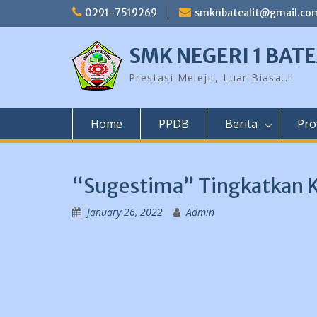
Skip
0291-7519269
smknbatealit@gmail.co
to
content
SMK NEGERI 1 BATE
Prestasi Melejit, Luar Biasa..!!
Home
PPDB
Berita
Prof
“Sugestima” Tingkatkan K
January 26, 2022
Admin