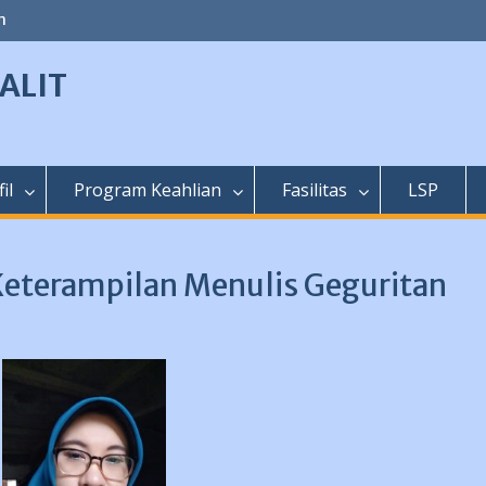
m
ALIT
il
Program Keahlian
Fasilitas
LSP
eterampilan Menulis Geguritan