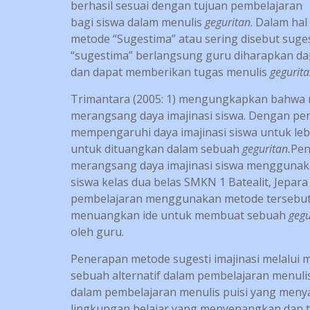
berhasil sesuai dengan tujuan pembelajaran
bagi siswa dalam menulis
geguritan
. Dalam ha
metode “Sugestima” atau sering disebut suge
“sugestima” berlangsung guru diharapkan 
dan dapat memberikan tugas menulis
gegurita
Trimantara (2005: 1) mengungkapkan bahwa m
merangsang daya imajinasi siswa. Dengan pen
mempengaruhi daya imajinasi siswa untuk l
untuk dituangkan dalam sebuah
geguritan.
Pen
merangsang daya imajinasi siswa menggunakan
siswa kelas dua belas SMKN 1 Batealit, Jepa
pembelajaran menggunakan metode tersebut 
menuangkan ide untuk membuat sebuah
geg
oleh guru.
Penerapan metode sugesti imajinasi melalui 
sebuah alternatif dalam pembelajaran menuli
dalam pembelajaran menulis puisi yang menya
lingkungan belajar yang menyenangkan dan 