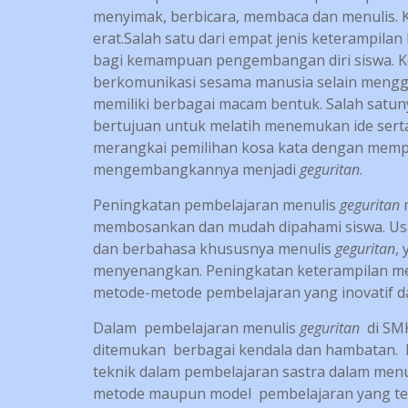
menyimak, berbicara, membaca dan menulis. 
erat.Salah satu dari empat jenis keterampila
bagi kemampuan pengembangan diri siswa. K
berkomunikasi sesama manusia selain menggu
memiliki berbagai macam bentuk. Salah satuny
bertujuan untuk melatih menemukan ide serta
merangkai pemilihan kosa kata dengan mempe
mengembangkannya menjadi
geguritan
.
Peningkatan pembelajaran menulis
geguritan
m
membosankan dan mudah dipahami siswa. Usa
dan berbahasa khususnya menulis
geguritan
,
menyenangkan. Peningkatan keterampilan m
metode-metode pembelajaran yang inovatif da
Dalam pembelajaran menulis
geguritan
di SM
ditemukan berbagai kendala dan hambatan. H
teknik dalam pembelajaran sastra dalam men
metode maupun model pembelajaran yang tep