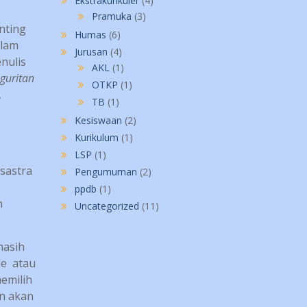
Ekstrakurikuler
(4)
Pramuka
(3)
nting
Humas
(6)
alam
Jurusan
(4)
nulis
AKL
(1)
guritan
OTKP
(1)
,
TB
(1)
Kesiswaan
(2)
Kurikulum
(1)
LSP
(1)
sastra
Pengumuman
(2)
ppdb
(1)
n
Uncategorized
(11)
masih
de atau
memilih
n akan