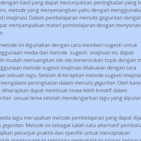
 dengan hasil yang dapat menunjukkan peningkatan yang b
l ini, metode yang menyenangkan yaitu dengan menggunak
sti imajinasi. Dalam pembelajaran menulis geguritan denga
dapat menyampaikan materi pembelajaran dengan menyena
n.
etode ini digunakan dengan cara memberi sugesti untuk
ggunaan media dan metode sugesti imajinasi ini, dapat
ebih mudah menuangkan ide-ide,menentukan topik dengan 
ggunaan metode sugesti imajinasi dilakukan dengan cara
 sebuah lagu. Setelah di terapkan metode sugesti imajina
ra mengalami peningkatan dalam menulis
geguritan
.Oleh kare
diharapkan dapat membuat siswa lebih kreatif dalam
uritan
sesuai tema setelah mendengarkan lagu yang diputa
media lagu merupakan metode pembelajaran yang dapat dij
s
geguritan
. Metode ini sebagai salah satu alternatif pemba
jikan petunjuk praktis dan spesifik untuk menciptakan
tidak membosankan sehingga memudahkan proses belajar s