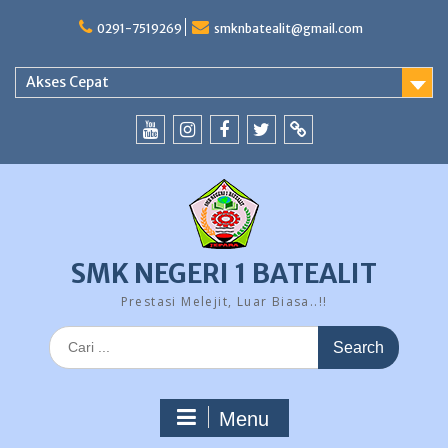
Skip
to
0291-7519269
smknbatealit@gmail.com
content
Akses Cepat
YouTube
instagram
Facebook
Twitter
tiktok
SMK NEGERI 1 BATEALIT
Prestasi Melejit, Luar Biasa..!!
Search
for:
Menu