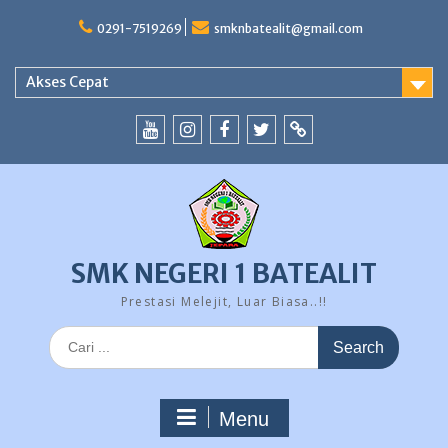
Skip
to
0291-7519269
smknbatealit@gmail.com
content
Akses Cepat
YouTube
instagram
Facebook
Twitter
tiktok
SMK NEGERI 1 BATEALIT
Prestasi Melejit, Luar Biasa..!!
Search
for:
Menu