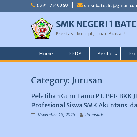
Skip
0291-7519269
smknbatealit@gmail.co
to
content
SMK NEGERI 1 BATE
Prestasi Melejit, Luar Biasa..!!
Home
PPDB
Berita
Prof
Category:
Jurusan
Pelatihan Guru Tamu PT. BPR BKK 
Profesional Siswa SMK Akuntansi 
November 18, 2025
dimasadi