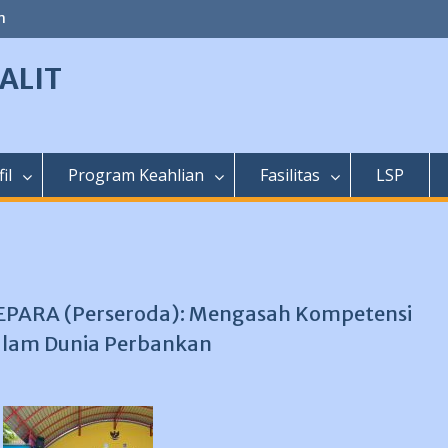
m
ALIT
il
Program Keahlian
Fasilitas
LSP
JEPARA (Perseroda): Mengasah Kompetensi
dalam Dunia Perbankan