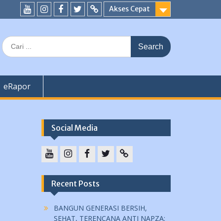
Akses Cepat
YouTube
instagram
Facebook
Twitter
tiktok
Search
for:
eRapor
Social Media
YouTube
instagram
Facebook
Twitter
tiktok
Recent Posts
BANGUN GENERASI BERSIH,
SEHAT, TERENCANA ANTI NAPZA: