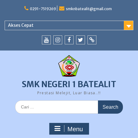
Skip
to
0291-7519269
smknbatealit@gmail.com
content
Akses Cepat
YouTube
instagram
Facebook
Twitter
tiktok
SMK NEGERI 1 BATEALIT
Prestasi Melejit, Luar Biasa..!!
Search
for:
Menu