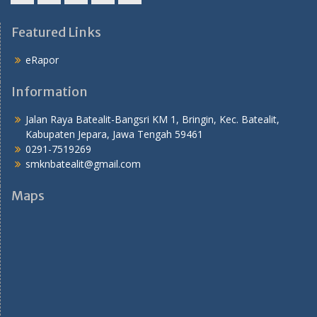
YouTube
instagram
Facebook
Twitter
tiktok
Featured Links
eRapor
Information
Jalan Raya Batealit-Bangsri KM 1, Bringin, Kec. Batealit,
Kabupaten Jepara, Jawa Tengah 59461
0291-7519269
smknbatealit@gmail.com
Maps