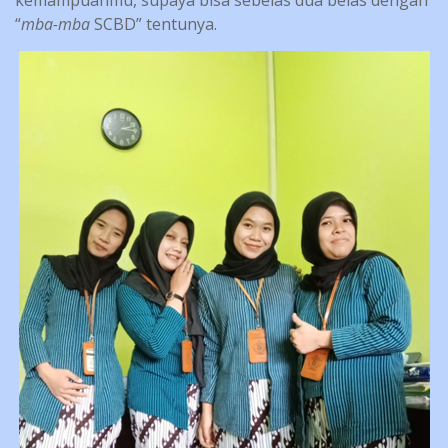
kemampuanmu, supaya bisa sebelas dua belas dengan
“
mba-mba
SCBD” tentunya.