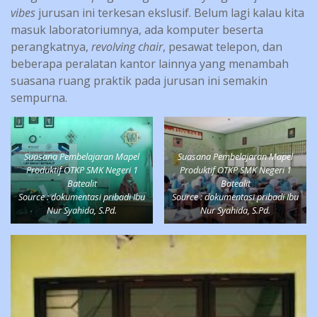
vibes
jurusan ini terkesan ekslusif. Belum lagi kalau kita
masuk laboratoriumnya, ada komputer beserta
perangkatnya,
revolving chair
, pesawat telepon, dan
beberapa peralatan kantor lainnya yang menambah
suasana ruang praktik pada jurusan ini semakin
sempurna.
Suasana Pembelajaran Mapel
Suasana Pembelajaran Mapel
Produktif OTKP SMK Negeri 1
Produktif OTKP SMK Negeri 1
Batealit
Batealit
Source : dokumentasi pribadi Ibu
Source : dokumentasi pribadi Ibu
Nur Syahida, S.Pd.
Nur Syahida, S.Pd.