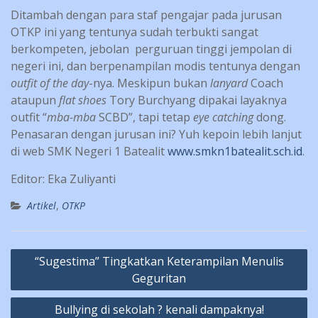
Ditambah dengan para staf pengajar pada jurusan
OTKP ini yang tentunya sudah terbukti sangat
berkompeten, jebolan perguruan tinggi jempolan di
negeri ini, dan berpenampilan modis tentunya dengan
outfit of the day
-nya. Meskipun bukan
lanyard
Coach
ataupun
flat shoes
Tory Burchyang dipakai layaknya
outfit “
mba-mba
SCBD”, tapi tetap
eye catching
dong.
Penasaran dengan jurusan ini? Yuh kepoin lebih lanjut
di web SMK Negeri 1 Batealit
www.smkn1batealit.sch.id
.
Editor: Eka Zuliyanti
Artikel
,
OTKP
Post
“Sugestima” Tingkatkan Keterampilan Menulis
navigation
Geguritan
Bullying di sekolah ? kenali dampaknya!