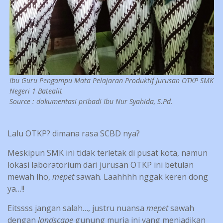
Ibu Guru Pengampu Mata Pelajaran Produktif Jurusan OTKP SMK
Negeri 1 Batealit
Source : dokumentasi pribadi Ibu Nur Syahida, S.Pd.
Lalu OTKP? dimana rasa SCBD nya?
Meskipun SMK ini tidak terletak di pusat kota, namun
lokasi laboratorium dari jurusan OTKP ini betulan
mewah lho,
mepet
sawah. Laahhhh nggak keren dong
ya…!!
Eitssss jangan salah…, justru nuansa
mepet
sawah
dengan
landscape
gunung muria ini yang menjadikan