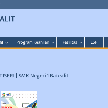
m
ALIT
il
Program Keahlian
Fasilitas
LSP
SERI | SMK Negeri 1 Batealit