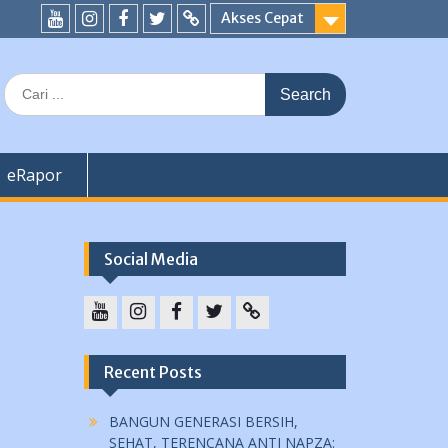
Akses Cepat
YouTube
instagram
Facebook
Twitter
tiktok
Search
for:
eRapor
Social Media
YouTube
instagram
Facebook
Twitter
tiktok
Recent Posts
BANGUN GENERASI BERSIH,
SEHAT, TERENCANA ANTI NAPZA: