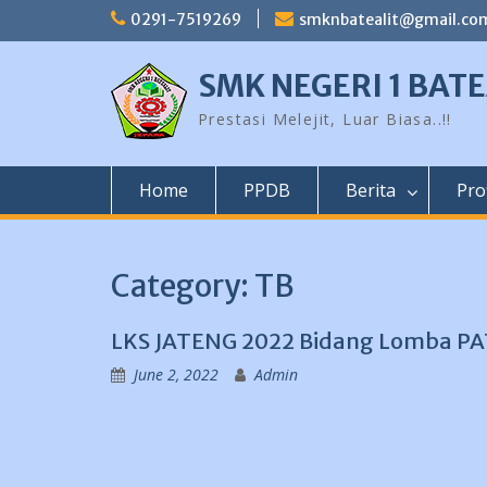
Skip
0291-7519269
smknbatealit@gmail.co
to
content
SMK NEGERI 1 BATE
Prestasi Melejit, Luar Biasa..!!
Home
PPDB
Berita
Prof
Category:
TB
LKS JATENG 2022 Bidang Lomba PATI
June 2, 2022
Admin