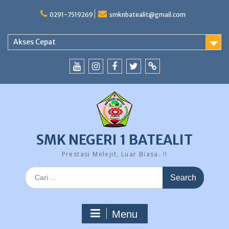
Skip
to
0291-7519269
smknbatealit@gmail.com
content
Akses Cepat
YouTube
instagram
Facebook
Twitter
tiktok
SMK NEGERI 1 BATEALIT
Prestasi Melejit, Luar Biasa..!!
Search
for:
Menu