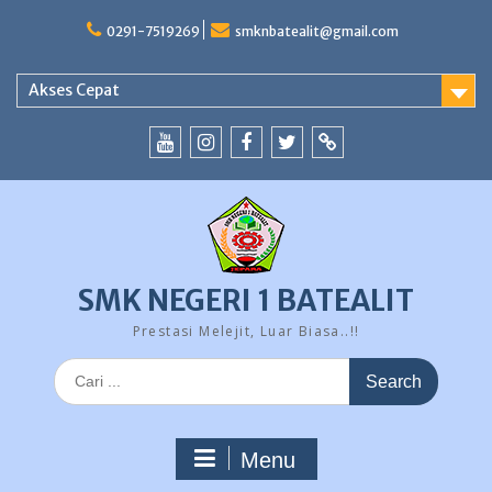
Skip
to
0291-7519269
smknbatealit@gmail.com
content
Akses Cepat
YouTube
instagram
Facebook
Twitter
tiktok
SMK NEGERI 1 BATEALIT
Prestasi Melejit, Luar Biasa..!!
Search
for:
Menu