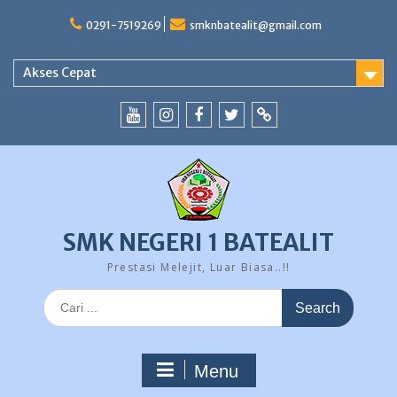
Skip
to
0291-7519269
smknbatealit@gmail.com
content
Akses Cepat
YouTube
instagram
Facebook
Twitter
tiktok
SMK NEGERI 1 BATEALIT
Prestasi Melejit, Luar Biasa..!!
Search
for:
Menu