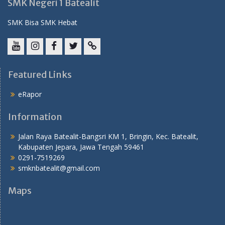
SMK Negeri 1 Batealit
SMK Bisa SMK Hebat
YouTube
instagram
Facebook
Twitter
tiktok
Featured Links
eRapor
Information
Jalan Raya Batealit-Bangsri KM 1, Bringin, Kec. Batealit,
Kabupaten Jepara, Jawa Tengah 59461
0291-7519269
smknbatealit@gmail.com
Maps