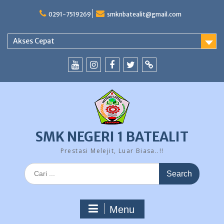
Skip
to
0291-7519269
smknbatealit@gmail.com
content
Akses Cepat
YouTube
instagram
Facebook
Twitter
tiktok
SMK NEGERI 1 BATEALIT
Prestasi Melejit, Luar Biasa..!!
Search
for:
Menu