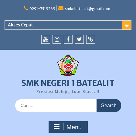
Skip
to
0291-7519269
smknbatealit@gmail.com
content
Akses Cepat
YouTube
instagram
Facebook
Twitter
tiktok
SMK NEGERI 1 BATEALIT
Prestasi Melejit, Luar Biasa..!!
Search
for:
Menu