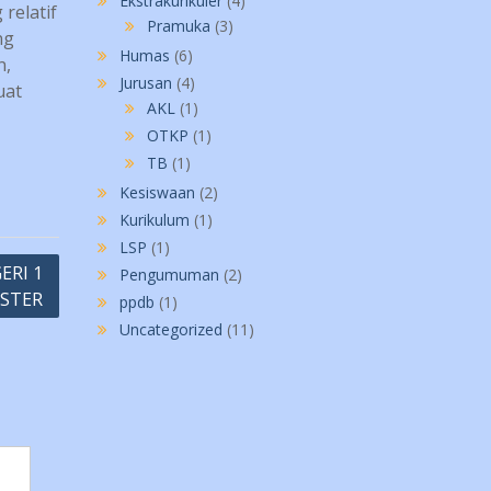
Ekstrakurikuler
(4)
relatif
Pramuka
(3)
ng
Humas
(6)
n,
Jurusan
(4)
uat
AKL
(1)
OTKP
(1)
TB
(1)
Kesiswaan
(2)
Kurikulum
(1)
LSP
(1)
ERI 1
Pengumuman
(2)
ESTER
ppdb
(1)
Uncategorized
(11)