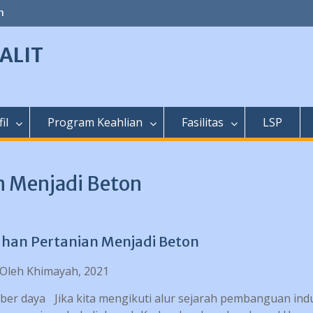
m
ALIT
il
Program Keahlian
Fasilitas
LSP
n Menjadi Beton
ahan Pertanian Menjadi Beton
Oleh Khimayah, 2021
mber daya
Jika kita mengikuti alur sejarah pembanguan indu