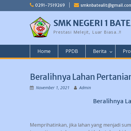
Skip
0291-7519269
smknbatealit@gmail.co
to
content
SMK NEGERI 1 BATE
Prestasi Melejit, Luar Biasa..!!
Home
PPDB
Berita
Prof
Beralihnya Lahan Pertania
November 1, 2021
Admin
Beralihnya L
Memprihatinkan, jika lahan yang menjadi su