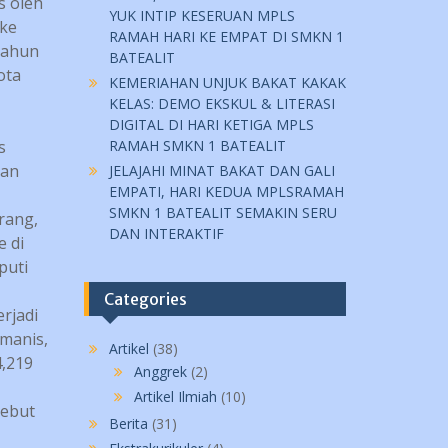
s oleh
YUK INTIP KESERUAN MPLS
 ke
RAMAH HARI KE EMPAT DI SMKN 1
tahun
BATEALIT
ota
KEMERIAHAN UNJUK BAKAT KAKAK
KELAS: DEMO EKSKUL & LITERASI
DIGITAL DI HARI KETIGA MPLS
s
RAMAH SMKN 1 BATEALIT
tan
JELAJAHI MINAT BAKAT DAN GALI
EMPATI, HARI KEDUA MPLSRAMAH
SMKN 1 BATEALIT SEMAKIN SERU
rang,
DAN INTERAKTIF
 di
puti
Categories
rjadi
gmanis,
Artikel
(38)
,219
Anggrek
(2)
Artikel Ilmiah
(10)
sebut
Berita
(31)