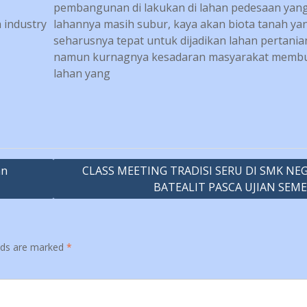
pembangunan di lakukan di lahan pedesaan yang 
 industry
lahannya masih subur, kaya akan biota tanah ya
seharusnya tepat untuk dijadikan lahan pertania
namun kurnagnya kesadaran masyarakat memb
lahan yang
an
CLASS MEETING TRADISI SERU DI SMK NEG
BATEALIT PASCA UJIAN SEM
elds are marked
*