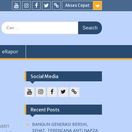
Akses Cepat
YouTube
instagram
Facebook
Twitter
tiktok
Search
for:
eRapor
Social Media
YouTube
instagram
Facebook
Twitter
tiktok
Recent Posts
BANGUN GENERASI BERSIH,
stri
SEHAT, TERENCANA ANTI NAPZA: