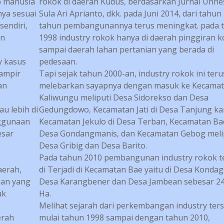
p manusia
rokok di daerah Kudus, berdasarkan Jurnal Unne
ya sesuai
Sula Ari Aprianto, dkk. pada Juni 2014, dari tahun
endiri,
tahun pembangunannya terus meningkat. pada 
an
1998 industry rokok hanya di daerah pinggiran k
sampai daerah lahan pertanian yang berada di
y kasus
pedesaan.
hampir
Tapi sejak tahun 2000-an, industry rokok ini teru
an
melebarkan sayapnya dengan masuk ke Kecama
Kaliwungu meliputi Desa Sidorekso dan Desa
au lebih di
Gedungdowo, Kecamatan Jati di Desa Tanjung ka
nggunaan
Kecamatan Jekulo di Desa Terban, Kecamatan Bae
esar
Desa Gondangmanis, dan Kecamatan Gebog meli
Desa Gribig dan Desa Barito.
Pada tahun 2010 pembangunan industry rokok te
aerah,
di Terjadi di Kecamatan Bae yaitu di Desa Konda
nan yang
Desa Karangbener dan Desa Jambean sebesar 24
uk
Ha.
Melihat sejarah dari perkembangan industry ter
erah
mulai tahun 1998 sampai dengan tahun 2010,