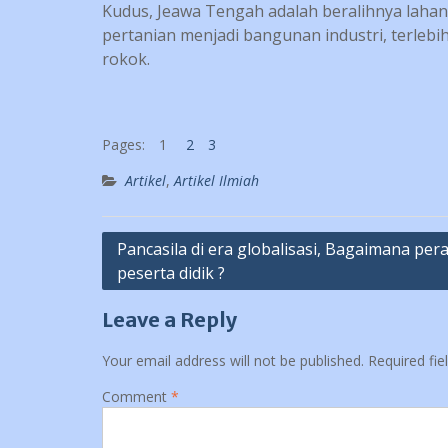
Kudus, Jeawa Tengah adalah beralihnya lahan
pertanian menjadi bangunan industri, terlebih
rokok.
Pages:
1
2
3
Artikel
,
Artikel Ilmiah
Post
Pancasila di era globalisasi, Bagaimana per
peserta didik ?
navigation
Leave a Reply
Your email address will not be published.
Required fi
Comment
*