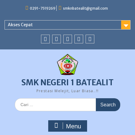
Skip
0291-7519269
smknbatealit@gmail.com
to
content
Akses Cepat
YouTube
instagram
Facebook
Twitter
tiktok
SMK NEGERI 1 BATEALIT
Prestasi Melejit, Luar Biasa..!!
Search
for:
Menu