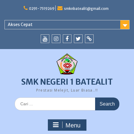
Skip
to
0291-7519269
smknbatealit@gmail.com
content
Akses Cepat
YouTube
instagram
Facebook
Twitter
tiktok
SMK NEGERI 1 BATEALIT
Prestasi Melejit, Luar Biasa..!!
Search
for:
Menu