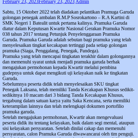
February 23, 2023
February 23, 2023
Admin
Sabtu, 15 Oktober 2022 telah diadakan pelantikan Pramuga Garuda
golongan penegak ambalan R.M.P Sosrokartono – R.A Kartini di
SMK Negeri 1 Batealit untuk pertama kalinya. Pramuka Garuda
diatur dalam Keputusan Kwartir Nasional Gerakan Pramuka Nomor
038 tahun 2017 tentang Petunjuk Penyelenggaraan Pramuka
Garuda. Pramuka Garuda adalah sebutan bagi pramuka yang telah
menyelesaikan tingkat kecakapan tertinggi pada setiap golongan
pramuka (Siaga, Penggalang, Penegak, Pandega).
Pramuka yang telah mencapai tingkatan terakhir dalam golongannya
dan memenuhi syarat untuk menjadi pramuka garuda berhak
mengajukan permohonan kepada Kwartir melalui pembina
gudepnya untuk dapat mengikuti uji kelayakan naik ke tingkatan
Garuda.
Sebelumnya peserta didik telah menyelesaikan SKU tingkat
Penegak Laksana, telah memiliki Tanda Kecakapan Khusus sedikit-
sedikitnya 10 macam dari 3 bidang Tanda Kecakapan Khusus,
tergabung dalam satuan karya yaitu Saka Kencana, serta memiliki
keterampilan lainnya dan telah melengkapi dokumen portofilio
pramuka garuda.
Setelah mengajukan permohonan, Kwartir akan mengevaluasi
peserta didik itu tentang kelayakan, baik dalam segi mental, ataupun
sisi kelayakan persyaratan. Setelah dinilai cakap dan memenuhi
persyaratan, calon Pramuka Garuda diwawancarai oleh tim penguji.