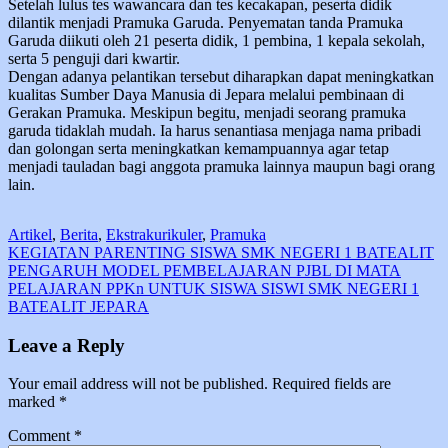
Setelah lulus tes wawancara dan tes kecakapan, peserta didik
dilantik menjadi Pramuka Garuda. Penyematan tanda Pramuka
Garuda diikuti oleh 21 peserta didik, 1 pembina, 1 kepala sekolah,
serta 5 penguji dari kwartir.
Dengan adanya pelantikan tersebut diharapkan dapat meningkatkan
kualitas Sumber Daya Manusia di Jepara melalui pembinaan di
Gerakan Pramuka. Meskipun begitu, menjadi seorang pramuka
garuda tidaklah mudah. Ia harus senantiasa menjaga nama pribadi
dan golongan serta meningkatkan kemampuannya agar tetap
menjadi tauladan bagi anggota pramuka lainnya maupun bagi orang
lain.
Artikel
,
Berita
,
Ekstrakurikuler
,
Pramuka
Post
KEGIATAN PARENTING SISWA SMK NEGERI 1 BATEALIT
PENGARUH MODEL PEMBELAJARAN PJBL DI MATA
navigation
PELAJARAN PPKn UNTUK SISWA SISWI SMK NEGERI 1
BATEALIT JEPARA
Leave a Reply
Your email address will not be published.
Required fields are
marked
*
Comment
*