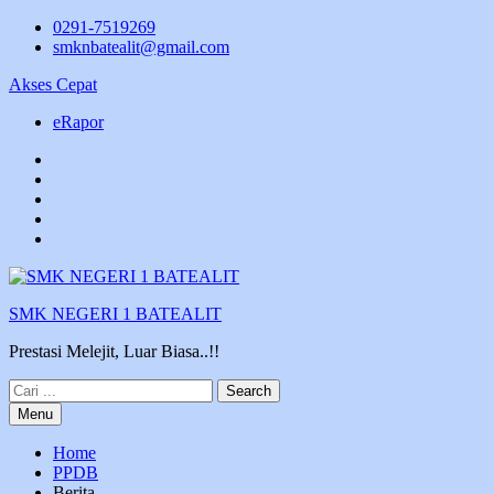
Skip
0291-7519269
to
smknbatealit@gmail.com
content
Akses Cepat
eRapor
YouTube
instagram
Facebook
Twitter
tiktok
SMK NEGERI 1 BATEALIT
Prestasi Melejit, Luar Biasa..!!
Search
for:
Menu
Home
PPDB
Berita