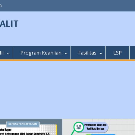
m
ALIT
il
Program Keahlian
Fasilitas
LSP