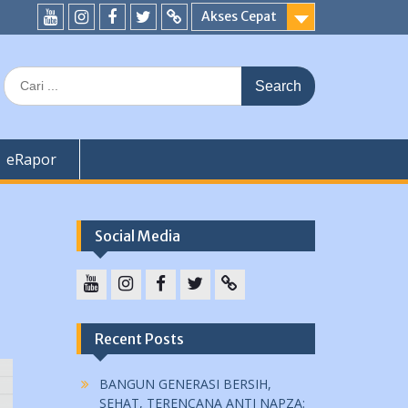
Akses Cepat
YouTube
instagram
Facebook
Twitter
tiktok
Search
for:
eRapor
Social Media
YouTube
instagram
Facebook
Twitter
tiktok
Recent Posts
BANGUN GENERASI BERSIH,
SEHAT, TERENCANA ANTI NAPZA: