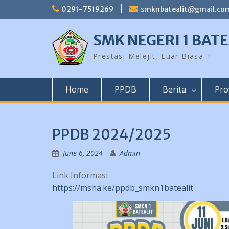
Skip
0291-7519269
smknbatealit@gmail.co
to
content
SMK NEGERI 1 BATE
Prestasi Melejit, Luar Biasa..!!
Home
PPDB
Berita
Prof
PPDB 2024/2025
June 6, 2024
Admin
Link Informasi
https://msha.ke/ppdb_smkn1batealit