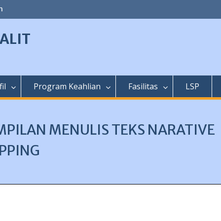
m
ALIT
il
Program Keahlian
Fasilitas
LSP
PILAN MENULIS TEKS NARATIVE
PPING