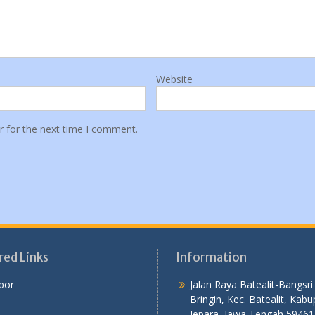
Website
r for the next time I comment.
red Links
Information
por
Jalan Raya Batealit-Bangsri
Bringin, Kec. Batealit, Kab
Jepara, Jawa Tengah 59461