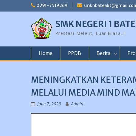
Skip
0291-7519269
smknbatealit@gmail.co
to
content
SMK NEGERI 1 BATE
Prestasi Melejit, Luar Biasa..!!
Home
PPDB
Berita
Prof
MENINGKATKAN KETERAM
MELALUI MEDIA MIND MA
June 7, 2023
Admin