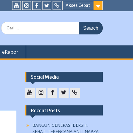
Akses Cepat
YouTube
instagram
Facebook
Twitter
tiktok
Search
for:
eRapor
Social Media
YouTube
instagram
Facebook
Twitter
tiktok
Recent Posts
BANGUN GENERASI BERSIH,
SEHAT, TERENCANA ANTI NAPZA: