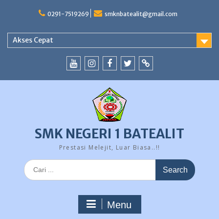
Skip
to
0291-7519269
smknbatealit@gmail.com
content
Akses Cepat
YouTube
instagram
Facebook
Twitter
tiktok
SMK NEGERI 1 BATEALIT
Prestasi Melejit, Luar Biasa..!!
Search
for:
Menu